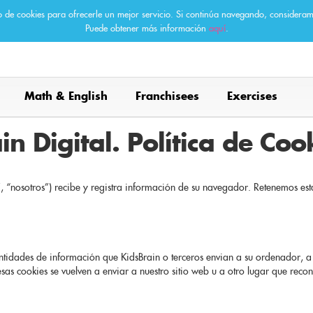
 de cookies para ofrecerle un mejor servicio. Si continúa navegando, consideram
Puede obtener más información
aquí
.
Math & English
Franchisees
Exercises
n Digital. Política de Coo
, “nosotros”) recibe y registra información de su navegador. Retenemos es
tidades de información que KidsBrain o terceros envian a su ordenador, a su
, esas cookies se vuelven a enviar a nuestro sitio web u a otro lugar que reco