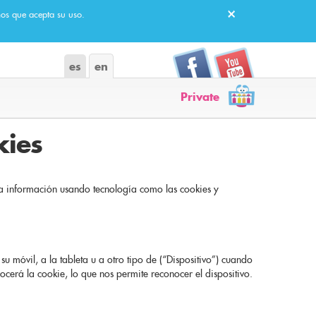
os que acepta su uso.
es
en
Kids Brain en
Kids
Facebook
Brain
en
Private
Youtube
kies
ta información usando tecnología como las cookies y
 móvil, a la tableta u a otro tipo de (“Dispositivo”) cuando
nocerá la cookie, lo que nos permite reconocer el dispositivo.