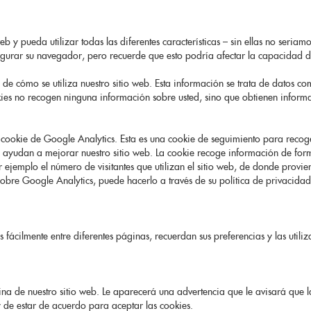
 y pueda utilizar todas las diferentes características – sin ellas no seriamo
figurar su navegador, pero recuerde que esto podría afectar la capacidad d
e cómo se utiliza nuestro sitio web. Esta información se trata de datos c
ies no recogen ninguna información sobre usted, sino que obtienen inform
cookie de Google Analytics. Esta es una cookie de seguimiento para recoge
 ayudan a mejorar nuestro sitio web. La cookie recoge información de form
ejemplo el número de visitantes que utilizan el sitio web, de donde provie
bre Google Analytics, puede hacerlo a través de su política de privacidad 
fácilmente entre diferentes páginas, recuerdan sus preferencias y las utili
ina de nuestro sitio web. Le aparecerá una advertencia que le avisará que l
y de estar de acuerdo para aceptar las cookies.